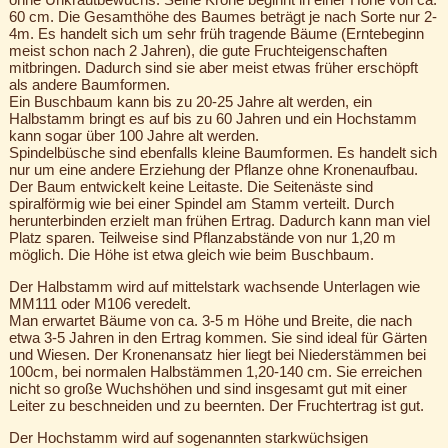
60 cm. Die Gesamthöhe des Baumes beträgt je nach Sorte nur 2-
4m. Es handelt sich um sehr früh tragende Bäume (Erntebeginn
meist schon nach 2 Jahren), die gute Fruchteigenschaften
mitbringen. Dadurch sind sie aber meist etwas früher erschöpft
als andere Baumformen.
Ein Buschbaum kann bis zu 20-25 Jahre alt werden, ein
Halbstamm bringt es auf bis zu 60 Jahren und ein Hochstamm
kann sogar über 100 Jahre alt werden.
Spindelbüsche sind ebenfalls kleine Baumformen. Es handelt sich
nur um eine andere Erziehung der Pflanze ohne Kronenaufbau.
Der Baum entwickelt keine Leitaste. Die Seitenäste sind
spiralförmig wie bei einer Spindel am Stamm verteilt. Durch
herunterbinden erzielt man frühen Ertrag. Dadurch kann man viel
Platz sparen. Teilweise sind Pflanzabstände von nur 1,20 m
möglich. Die Höhe ist etwa gleich wie beim Buschbaum.
Der Halbstamm wird auf mittelstark wachsende Unterlagen wie
MM111 oder M106 veredelt.
Man erwartet Bäume von ca. 3-5 m Höhe und Breite, die nach
etwa 3-5 Jahren in den Ertrag kommen. Sie sind ideal für Gärten
und Wiesen. Der Kronenansatz hier liegt bei Niederstämmen bei
100cm, bei normalen Halbstämmen 1,20-140 cm. Sie erreichen
nicht so große Wuchshöhen und sind insgesamt gut mit einer
Leiter zu beschneiden und zu beernten. Der Fruchtertrag ist gut.
Der Hochstamm wird auf sogenannten starkwüchsigen