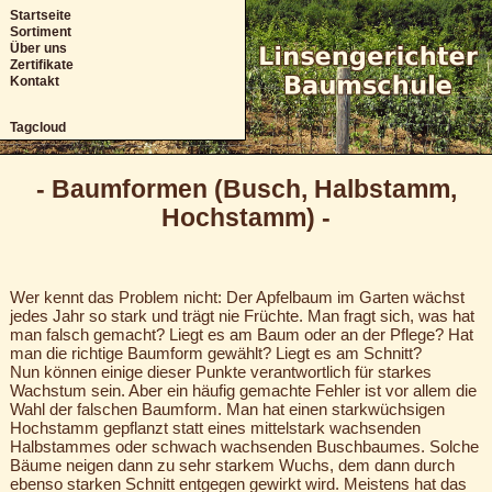
Startseite
Äpfel
Anfahrt
Sortiment
Birnen
Disclaimer
Über uns
Steinobst
Bildnachweise
Zertifikate
Datenschutz
Kontakt
Impressum
Tagcloud
- Baumformen (Busch, Halbstamm,
Hochstamm) -
Wer kennt das Problem nicht: Der Apfelbaum im Garten wächst
jedes Jahr so stark und trägt nie Früchte. Man fragt sich, was hat
man falsch gemacht? Liegt es am Baum oder an der Pflege? Hat
man die richtige Baumform gewählt? Liegt es am Schnitt?
Nun können einige dieser Punkte verantwortlich für starkes
Wachstum sein. Aber ein häufig gemachte Fehler ist vor allem die
Wahl der falschen Baumform. Man hat einen starkwüchsigen
Hochstamm gepflanzt statt eines mittelstark wachsenden
Halbstammes oder schwach wachsenden Buschbaumes. Solche
Bäume neigen dann zu sehr starkem Wuchs, dem dann durch
ebenso starken Schnitt entgegen gewirkt wird. Meistens hat das