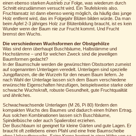
einen ebenso starken Austrieb zur Folge, was wiederum durch
Schnitt einzudämmen versucht wird. Ein Teufelskreis also.
Fruchtansatz ist dann ebenso wenig möglich, da häufig das junge
Holz entfernt wird, das im Folgejahr Blüten bilden würde. Da man
beim Apfel 2-3 jähriges Holz zur Blütenbildung braucht, ist es kein
Wunder wenn der Baum nie zur Frucht kommt. Und Frucht
bremst den Wuchs.
Die verschiedenen Wuchsformen der Obstgehölze
Was sind denn überhaupt Buschbäume, Halbstämme und
Hochstämme – und für welchen Zweck sind die jeweiligen
Baumformen gedacht?
In der Baumschule werden die gewünschten Obstsorten zumeist
auf sogenannten Unterlagen veredelt. Unterlagen sind spezielle
Jungpflanzen, die die Wurzeln für den neuen Baum liefern. Je
nach Wahl der Unterlage lassen sich dem Baum verschiedene
erwünschte Eigenschaften hinzufügen, beispielsweise starke oder
schwache Wuchskraft, robuste Gesundheit, gute Fruchtqualität
und ähnliches.
Schwachwachsende Unterlagen (M 26, Pi 80) fördern den
kompakten Wuchs des Baumes und dadurch einen frühen Ertrag.
Aus solchen Kombinationen lassen sich Buschbäume,
Spindelbüsche oder auch Spalierobst erziehen.
Der Buschbaum ist geeignet für kleine Gärten und gute Lagen. Er
braucht oft zeitlebens einen Pfahl und eine freie Baumscheibe
ohne Unkrautbewuchs. Seine Krone beginnt in einer Höhe von ca.